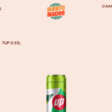
O NA
G
→
7UP 0.33L