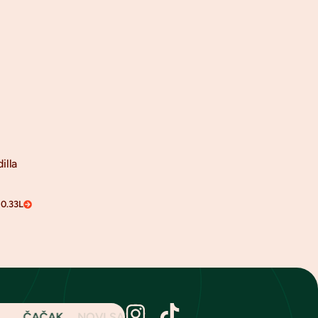
illa
0.33L
ČAČAK