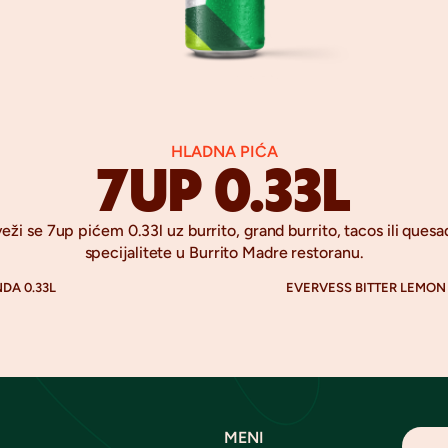
HLADNA PIĆA
7UP 0.33L
eži se 7up pićem 0.33l uz burrito, grand burrito, tacos ili quesad
specijalitete u Burrito Madre restoranu.
NDA 0.33L
EVERVESS BITTER LEMON 
MENI