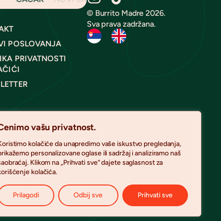
© Burrito Madre 2026.
Sva prava zadržana.
AKT
VI POSLOVANJA
IKA PRIVATNOSTI
AČIĆI
LETTER
Cenimo vašu privatnost.
Koristimo kolačiće da unapredimo vaše iskustvo pregledanja,
prikažemo personalizovane oglase ili sadržaj i analiziramo naš
saobraćaj. Klikom na „Prihvati sve“ dajete saglasnost za
korišćenje kolačića.
Prilagodi
Odbij sve
Prihvati sve