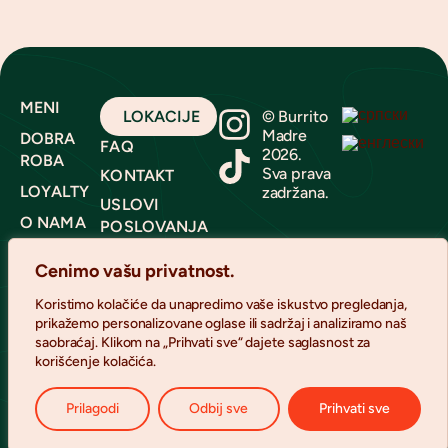
MENI
LOKACIJE
© Burrito
Madre
DOBRA
FAQ
2026.
ROBA
Sva prava
KONTAKT
LOYALTY
zadržana.
USLOVI
O NAMA
POSLOVANJA
MADRE
POLITIKA
Cenimo vašu privatnost.
EKIPA
PRIVATNOSTI I
KOLAČIĆI
Koristimo kolačiće da unapredimo vaše iskustvo pregledanja,
KETERING
prikažemo personalizovane oglase ili sadržaj i analiziramo naš
NEWSLETTER
KARIJERA
saobraćaj. Klikom na „Prihvati sve“ dajete saglasnost za
korišćenje kolačića.
FOOD
TRUCK
Prilagodi
Odbij sve
Prihvati sve