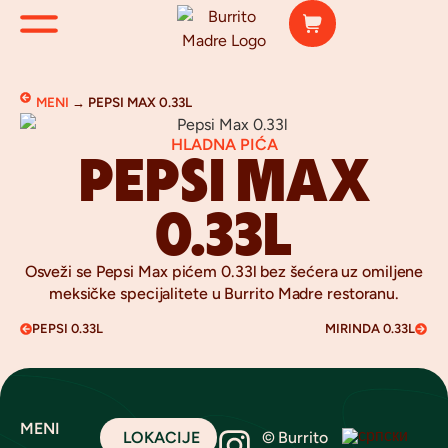
MENI
→
PEPSI MAX 0.33L
HLADNA PIĆA
PEPSI MAX
0.33L
Osveži se
Pepsi
Max pićem 0.33l bez šećera uz omiljene
meksičke specijalitete u Burrito Madre restoranu.
PEPSI 0.33L
MIRINDA 0.33L
MENI
LOKACIJE
© Burrito