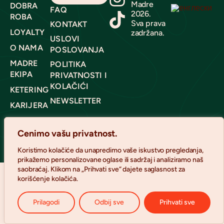
Madre
DOBRA
FAQ
2026.
ROBA
Sva prava
KONTAKT
LOYALTY
zadržana.
USLOVI
O NAMA
POSLOVANJA
MADRE
POLITIKA
EKIPA
PRIVATNOSTI I
KOLAČIĆI
KETERING
NEWSLETTER
KARIJERA
FOOD
TRUCK
Cenimo vašu privatnost.
Koristimo kolačiće da unapredimo vaše iskustvo pregledanja,
prikažemo personalizovane oglase ili sadržaj i analiziramo naš
saobraćaj. Klikom na „Prihvati sve“ dajete saglasnost za
korišćenje kolačića.
Prilagodi
Odbij sve
Prihvati sve