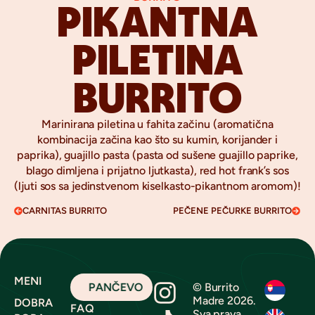
PIKANTNA
PILETINA
BURRITO
Marinirana piletina u fahita začinu (aromatična
kombinacija začina kao što su kumin, korijander i
paprika), guajillo pasta (pasta od sušene guajillo paprike,
blago dimljena i prijatno ljutkasta), red hot frank’s sos
(ljuti sos sa jedinstvenom kiselkasto-pikantnom aromom)!
CARNITAS BURRITO
PEČENE PEČURKE BURRITO
MENI
PANČEVO
© Burrito
Madre 2026.
DOBRA
FAQ
Sva prava