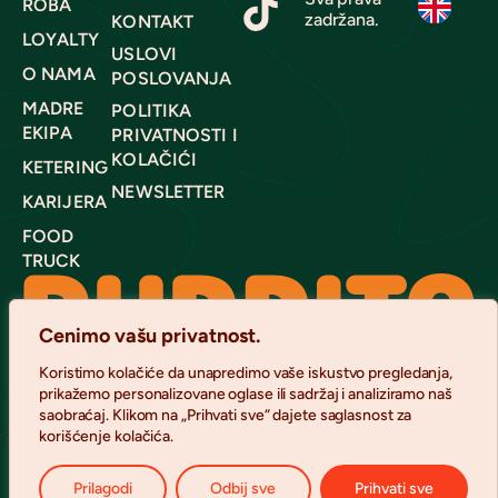
ROBA
zadržana.
KONTAKT
LOYALTY
USLOVI
O NAMA
POSLOVANJA
MADRE
POLITIKA
EKIPA
PRIVATNOSTI I
KOLAČIĆI
KETERING
NEWSLETTER
KARIJERA
FOOD
TRUCK
Cenimo vašu privatnost.
Koristimo kolačiće da unapredimo vaše iskustvo pregledanja,
prikažemo personalizovane oglase ili sadržaj i analiziramo naš
saobraćaj. Klikom na „Prihvati sve“ dajete saglasnost za
korišćenje kolačića.
Prilagodi
Odbij sve
Prihvati sve