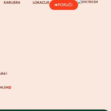
KARIJERA
LOKACIJE
PORUČI
uka i
SALSA