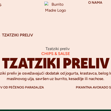
O NAMA
G
→
TZATZIKI PRELIV
CHIPS & SALSE
TZATZIKI PRELIV
ziki preliv je osvežavajući dodatak od jogurta, krastavca, belog l
maslinovog ulja, savršen uz burrito, kesadilje ili nachose.
IV OD PEČENOG PARADAJZA
PIKANTNA AVOKADO 