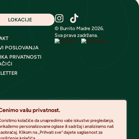
LOKACIJE
© Burrito Madre 2026.
Sva prava zadržana.
AKT
VI POSLOVANJA
IKA PRIVATNOSTI
AČIĆI
LETTER
Cenimo vašu privatnost.
Koristimo kolačiće da unapredimo vaše iskustvo pregledanja,
prikažemo personalizovane oglase ili sadržaj i analiziramo naš
saobraćaj. Klikom na „Prihvati sve“ dajete saglasnost za
korišćenje kolačića.