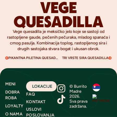
VEGE
QUESADILLA
Vege quesadilla je meksičko jelo koje se sastoji od
rastopljene gaude, pečenih pečuraka, mladog spanaća i
crnog pasulja. Kombinacija toplog, rastopljenog sira i
drugih sastojaka stvara bogat i ukusan obrok.
PIKANTNA PILETINA QUESADILLA
TRI VRSTE SIRA QUESADILLA
MENI
LOKACIJE
© Burrito
Madre
DOBRA
FAQ
2026.
ROBA
Sva prava
KONTAKT
LOYALTY
zadržana.
USLOVI
O NAMA
POSLOVANJA